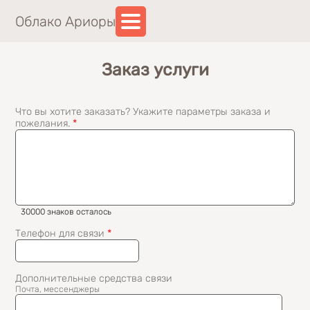
Перейти к основному содержанию
Выберите файл
Облако Ариоры
(link sends e-mail)
Заказ услуги
Что вы хотите заказать? Укажите параметры заказа и
пожелания.
*
30000 знаков осталось
Телефон для связи
*
Дополнительные средства связи
Почта, мессенджеры