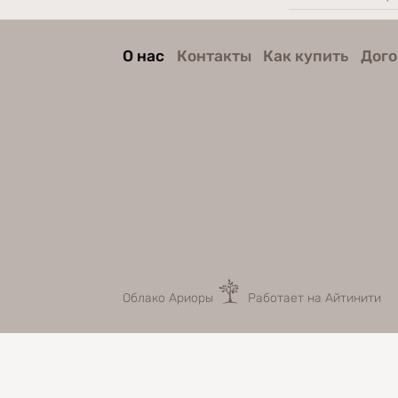
О нас
Контакты
Как купить
Дого
Облако Ариоры
Работает на Айтинити